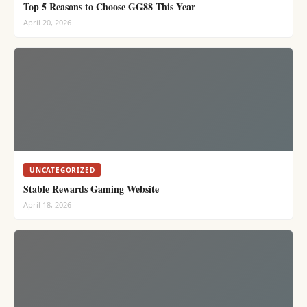
Top 5 Reasons to Choose GG88 This Year
April 20, 2026
UNCATEGORIZED
Stable Rewards Gaming Website
April 18, 2026